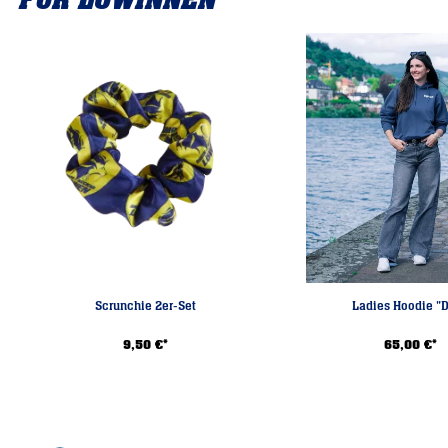
FÜR LÖWINNEN
Nicht bügeln
Nicht weichspülen
Scrunchie 2er-Set
Ladies Hoodie "
9,50 €*
65,00 €*