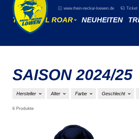
 Hauptinhalt springen
Zur Suche springen
Zur Hauptnavigation springen
www.rhein-neckar-loewen.de
Ticket 
THE FINAL ROAR
NEUHEITEN
TR
SAISON 2024/25
Hersteller
Alter
Farbe
Geschlecht
6 Produkte