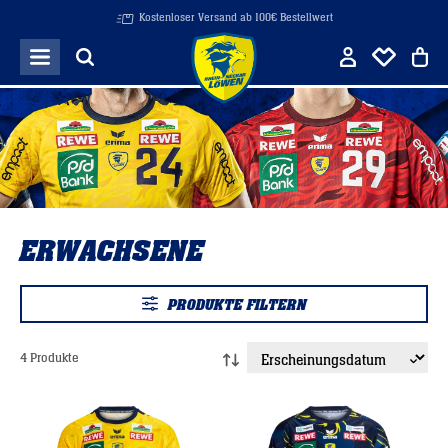
Kostenloser Versand ab 100€ Bestellwert
Zum Hauptinhalt springen
ERWACHSENE
PRODUKTE FILTERN
4 Produkte