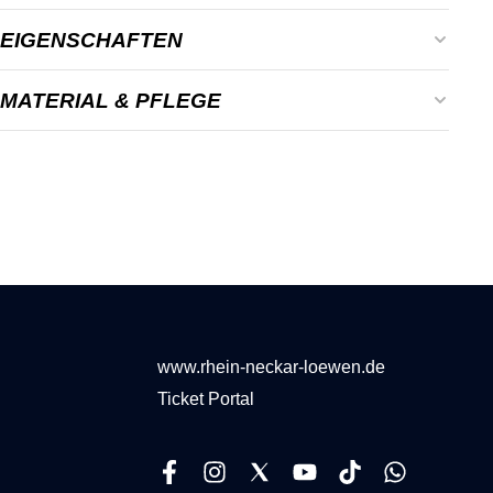
EIGENSCHAFTEN
Alter:
Kinder
MATERIAL & PFLEGE
Farbe:
Dunkelblau, Gelb
Material: 100% recyceltes Polyester
Geschlecht:
Unisex
bei 30°C waschen
Material:
100% recyceltes Polyester
Nicht bleichen oder chemisch reinigen
Keinen Trockner verwenden
Nicht bügeln
Nicht weichspülen
www.rhein-neckar-loewen.de
Ticket Portal