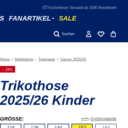
Kostenloser Versand ab 100€ Bestellwert
S
FANARTIKEL
SALE
Suchen
Home
Bekleidung
Teamwear
Saison 2025/26
– 24%
Trikothose
2025/26 Kinder
GRÖSSE:
Größentabelle
116
128
140
152
164