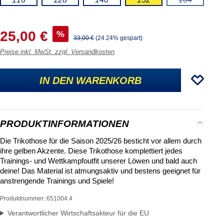
(DIESE OPTI
25,00 €
%
33,00 €
(24.24% gespart)
Preise inkl. MwSt. zzgl. Versandkosten
IN DEN WARENKORB
PRODUKTINFORMATIONEN
Die
Trikothose für die Saison 2025/26
besticht vor allem durch
ihre
gelben Akzente
. Diese Trikothose komplettiert jedes
Trainings- und Wettkampfoutfit unserer Löwen und bald auch
deine! Das Material ist
atmungsaktiv
und bestens geeignet für
anstrengende Trainings und Spiele!
Produktnummer:
651004.4
Verantwortlicher Wirtschaftsakteur für die EU