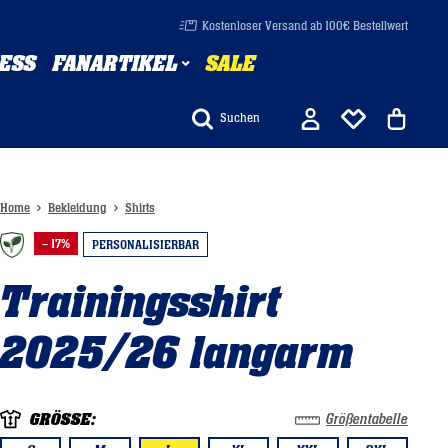
Kostenloser Versand ab 100€ Bestellwert
ESS
FANARTIKEL
SALE
Suchen
Home
Bekleidung
Shirts
– 17%
PERSONALISIERBAR
Trainingsshirt
2025/26 langarm
GRÖSSE:
Größentabelle