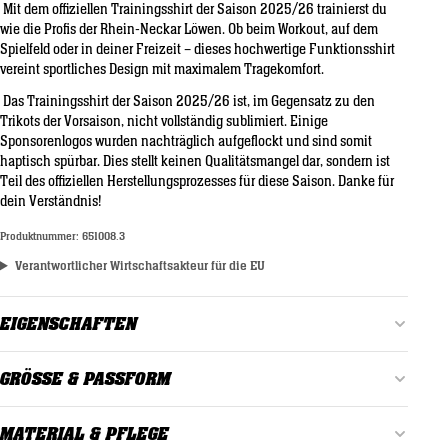
Mit dem offiziellen Trainingsshirt der Saison 2025/26 trainierst du
wie die Profis der Rhein-Neckar Löwen. Ob beim Workout, auf dem
Spielfeld oder in deiner Freizeit – dieses hochwertige Funktionsshirt
vereint sportliches Design mit maximalem Tragekomfort.
Das Trainingsshirt der Saison 2025/26 ist, im Gegensatz zu den
Trikots der Vorsaison, nicht vollständig sublimiert. Einige
Sponsorenlogos wurden nachträglich aufgeflockt und sind somit
haptisch spürbar. Dies stellt keinen Qualitätsmangel dar, sondern ist
Teil des offiziellen Herstellungsprozesses für diese Saison. Danke für
dein Verständnis!
Produktnummer:
651008.3
Verantwortlicher Wirtschaftsakteur für die EU
EIGENSCHAFTEN
Alter:
Erwachsene
GRÖSSE & PASSFORM
Farbe:
Dunkelblau
Fällt etwas kleiner aus. Wenn du zwischen zwei Größen liegst, wähle
MATERIAL & PFLEGE
eher die größere Größe aus.
Geschlecht:
Herren, Unisex