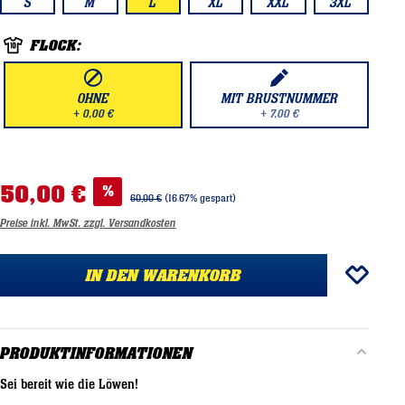
S
M
L
XL
XXL
3XL
FLOCK:
OHNE
MIT BRUSTNUMMER
+ 0,00 €
+ 7,00 €
50,00 €
%
60,00 €
(16.67% gespart)
Preise inkl. MwSt. zzgl. Versandkosten
IN DEN WARENKORB
PRODUKTINFORMATIONEN
Sei bereit wie die Löwen!