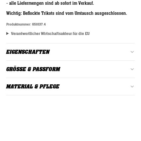
- alle Liefermengen sind ab sofort im Verkauf.
Wichtig: Beflockte Trikots sind vom Umtausch ausgeschlossen.
Produktnummer:
651037.4
Verantwortlicher Wirtschaftsakteur für die EU
EIGENSCHAFTEN
Alter:
Erwachsene
GRÖSSE & PASSFORM
Farbe:
Grün
Dieses Trikot fällt normal aus. Wir empfehlen dir deine normale
MATERIAL & PFLEGE
Kleidungsgröße, bitte beachte die geänderte Größentabelle!
Geschlecht:
Herren, Unisex
Material: 92% Polyester, 8% Elasthan
1234
Material:
92% Polyester, 8% Elasthan
1234
1234
bei 30°C waschen
Passform:
Normal
Nicht bleichen oder chemisch reinigen
Keinen Trockner verwenden