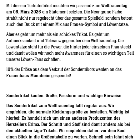
Mit diesem Torhütertrikot möchten wir passend zum
Weltfrauentag
am 08. März 2026
ein Statement setzten. Die Neongrüne Farbe
strahlt nicht nur regelrecht über das gesamte Spielfeld, sondern betont
auch den Druck mit einem Mix aus Frauen-Symbol und Löwentatze.
Aber es geht um mehr als ein schickes Trikot. Es geht um
Aufmerksamkeit und Toleranz gegenüber dem Weltfrauentag. Die
Löwentatze steht für die Power, die hinter jeder einzelnen Frau steckt
und damit wollen wir noch mehr Awareness für einen so wichtigen Teil
unserer Löwen-Fans schaffen.
10% der Erlöse aus dem Verkauf der Sondertrikots werden an das
Frauenhaus Mannheim
gespendet!
Sondertrikot kaufen: Größe, Passform und wichtige Hinweise
Das Sondertrikot zum Weltfrauentag fällt regulär aus. Wir
empfehlen, die normale Kleidungsgröße zu bestellen. Wichtig ist
hierbei: Es handelt sich um einen anderen Produzenten des
Herstellers Erima. Der Schnitt und Stoff sind damit anders als bei
den aktuellen Liga-Trikots. Wir empfehlen daher, vor dem Kauf
einen Blick in die Größentabelle zu werfen. Schnell sein lohnt sich