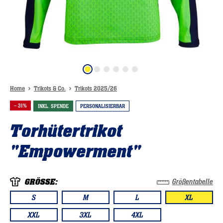
Home
Trikots & Co.
Trikots 2025/26
– 31%
INKL. SPENDE
PERSONALISIERBAR
Torhütertrikot
"Empowerment"
GRÖSSE:
Größentabelle
S
M
L
XL
XXL
3XL
4XL