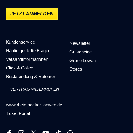
6. Februar 2025 12:42
Durchschnittliche Bewertung von 5 von 5 Sternen
Super Shirt,tolles Geschenk, prima Service und schnelle
JETZT ANMELDEN
Abwicklung. Vielen lieben Dank und alles Gute
ALLE BEWERTUNGEN ANZEIGEN (5)
Kundenservice
Newsletter
Häufig gestellte Fragen
Gutscheine
Versandinformationen
Grüne Löwen
Click & Collect
Stores
Rücksendung & Retouren
VERTRAG WIDERRUFEN
www.rhein-neckar-loewen.de
Ticket Portal