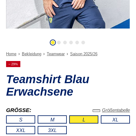
Home
Bekleidung
Teamwear
Saison 2025/26
– 29%
Teamshirt Blau
Erwachsene
GRÖSSE:
Größentabelle
S
M
L
XL
XXL
3XL