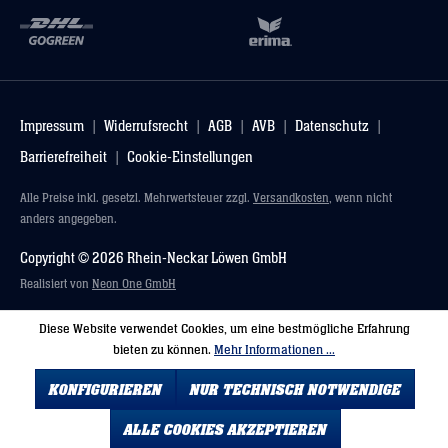
Impressum
Widerrufsrecht
AGB
AVB
Datenschutz
Barrierefreiheit
Cookie-Einstellungen
Alle Preise inkl. gesetzl. Mehrwertsteuer zzgl.
Versandkosten
, wenn nicht
anders angegeben.
Copyright © 2026 Rhein-Neckar Löwen GmbH
Realisiert von
Neon One GmbH
Diese Website verwendet Cookies, um eine bestmögliche Erfahrung
bieten zu können.
Mehr Informationen ...
KONFIGURIEREN
NUR TECHNISCH NOTWENDIGE
ALLE COOKIES AKZEPTIEREN