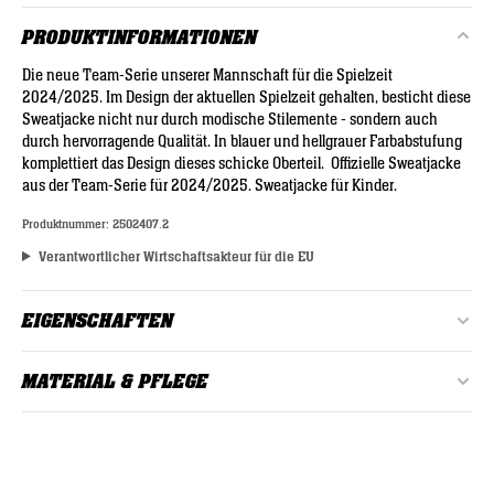
PRODUKTINFORMATIONEN
Die neue Team-Serie unserer Mannschaft für die Spielzeit
2024/2025. Im Design der aktuellen Spielzeit gehalten, besticht diese
Sweatjacke nicht nur durch modische Stilemente - sondern auch
durch hervorragende Qualität. In blauer und hellgrauer Farbabstufung
komplettiert das Design dieses schicke Oberteil. Offizielle Sweatjacke
aus der Team-Serie für 2024/2025. Sweatjacke für Kinder.
Produktnummer:
2502407.2
Verantwortlicher Wirtschaftsakteur für die EU
EIGENSCHAFTEN
Alter:
Kinder
MATERIAL & PFLEGE
Farbe:
Dunkelblau, Gelb
Material: 80% Baumwolle, 20% Polyester
Geschlecht:
Unisex
bei 30°C waschen
Material:
80% Baumwolle, 20% Polyester