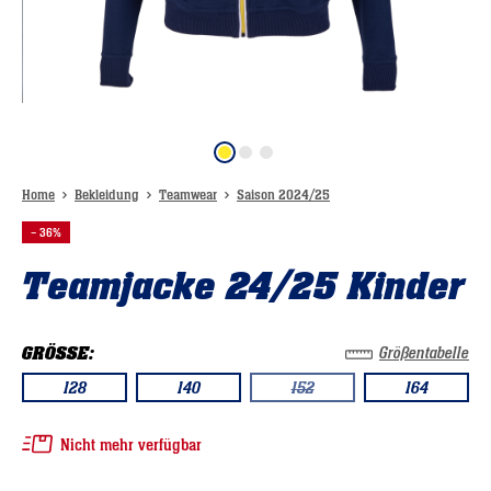
Home
Bekleidung
Teamwear
Saison 2024/25
– 36%
Teamjacke 24/25 Kinder
GRÖSSE:
Größentabelle
128
140
152
164
(DIESE OPTION IST ZURZEIT NICHT
Nicht mehr verfügbar