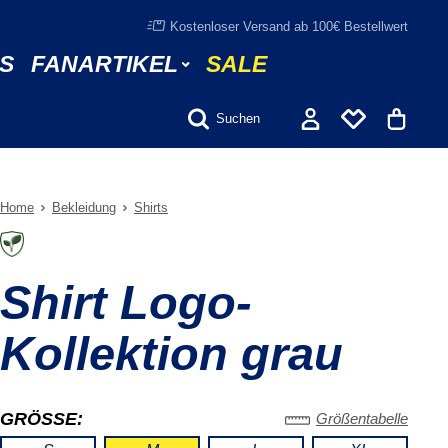
Kostenloser Versand ab 100€ Bestellwert
S
FANARTIKEL
SALE
Suchen
Home
Bekleidung
Shirts
Shirt Logo-
Kollektion grau
GRÖSSE:
Größentabelle