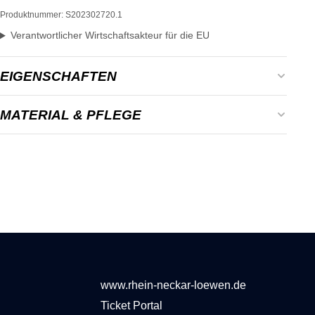
Produktnummer:
S202302720.1
Verantwortlicher Wirtschaftsakteur für die EU
EIGENSCHAFTEN
Alter:
Erwachsene
MATERIAL & PFLEGE
Farbe:
Blau, Gelb, Grau
Material: 100% Bio-Baumwolle
Geschlecht:
Herren, Unisex
bei 30°C waschen
Material:
100% Bio-Baumwolle
Nicht bleichen oder chemisch reinigen
Passform:
Normal
www.rhein-neckar-loewen.de
Ticket Portal