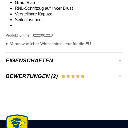
Grau, Blau
RNL-Schriftzug auf linker Brust
Verstellbare Kapuze
Seitentaschen
Produktnummer:
J22230122.3
Verantwortlicher Wirtschaftsakteur für die EU
EIGENSCHAFTEN
Alter:
Erwachsene
BEWERTUNGEN (2)
DURCHSCHNITTLICHE B
Farbe:
Dunkelblau, Grau
👍
Geschlecht:
Herren, Unisex
6. Mai 2026 06:33
Durchschnittliche Bewertung von 5 von 5 Sternen
Angenehme Qualität !
Schönes Shirt und gute Qualität, auch die
4. Dezember 2024 07:50