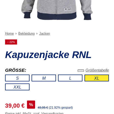
Home
Bekleidung
Jacken
– 22%
Kapuzenjacke RNL
GRÖSSE:
Größentabelle
S
M
L
XL
XXL
%
39,00 €
49,95 €
(21.92% gespart)
Preise inkl. MwSt. zzgl. Versandkosten