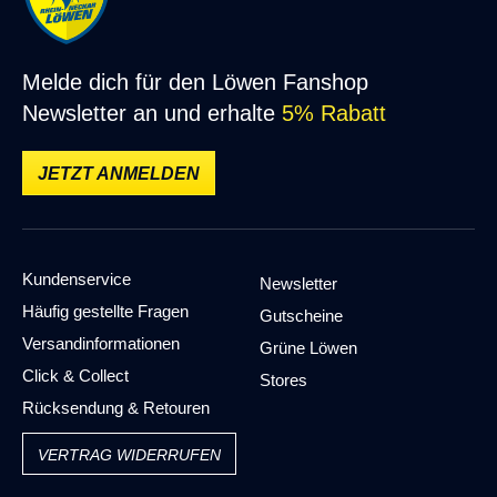
Durchschnittliche Bewertung von 5 von 5 Sternen
Schönes Shirt und gute Qualität, auch die gewählte Größe
hat gepasst.
Melde dich für den Löwen Fanshop
ALLE BEWERTUNGEN ANZEIGEN (2)
Newsletter an und erhalte
5% Rabatt
JETZT ANMELDEN
Kundenservice
Newsletter
Häufig gestellte Fragen
Gutscheine
Versandinformationen
Grüne Löwen
Click & Collect
Stores
Rücksendung & Retouren
VERTRAG WIDERRUFEN