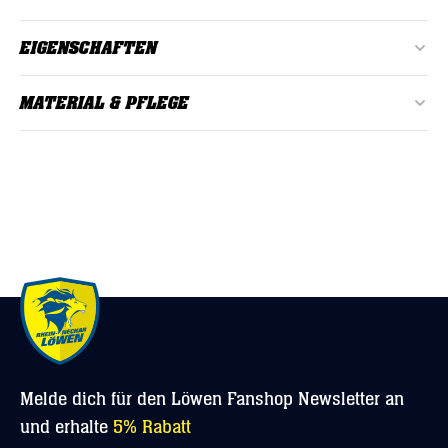
EIGENSCHAFTEN
Alter:
Erwachsene
MATERIAL & PFLEGE
Farbe:
Blau, Dunkelblau, Gelb
Material: 100% Bio-Baumwolle
Geschlecht:
Herren, Unisex
bei 30°C waschen
Material:
100% Bio-Baumwolle
Nicht bleichen oder chemisch reinigen
Passform:
Normal
Melde dich für den Löwen Fanshop Newsletter an
und erhalte
5% Rabatt