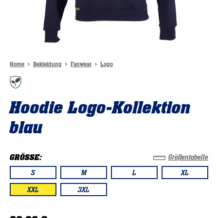
Home
Bekleidung
Fanwear
Logo
Hoodie Logo-Kollektion
blau
GRÖSSE:
Größentabelle
S
M
L
XL
XXL
3XL