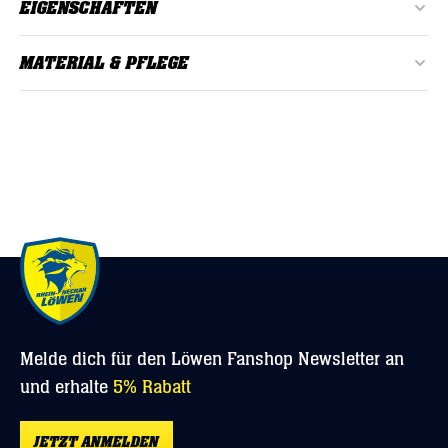
EIGENSCHAFTEN
Alter:
Erwachsene
MATERIAL & PFLEGE
Farbe:
Braun
Material: 80% Baumwolle, 20% Polyester
Geschlecht:
Herren
bei 30°C waschen
Material:
80% Baumwolle, 20% Polyester
Nicht bleichen oder chemisch reinigen
Passform:
Normal
Melde dich für den Löwen Fanshop Newsletter an
und erhalte
5% Rabatt
JETZT ANMELDEN