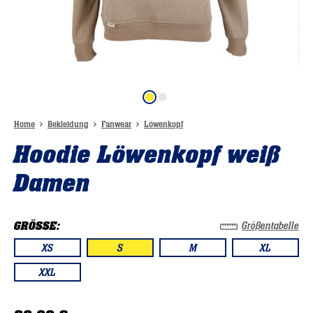
Home
Bekleidung
Fanwear
Löwenkopf
Hoodie Löwenkopf weiß
Damen
GRÖSSE:
Größentabelle
XS
S
M
XL
XXL