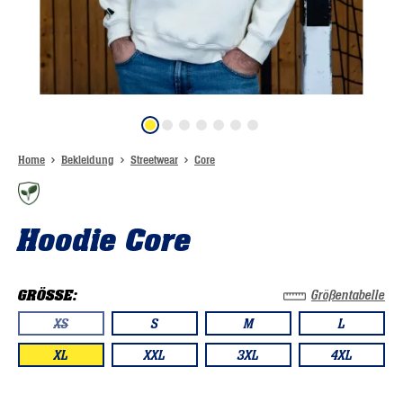
Home
Bekleidung
Streetwear
Core
Hoodie Core
GRÖSSE:
Größentabelle
XS
S
M
L
(DIESE OPTION IST ZURZEIT NICHT VERFÜGBAR.)
XL
XXL
3XL
4XL