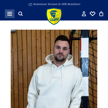
Kostenloser Versand ab 100€ Bestellwert
Zum Hauptinhalt springen
Bildergalerie überspringen