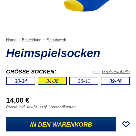
Home
Bekleidung
Schuhwerk
Heimspielsocken
GRÖSSE SOCKEN:
Größentabelle
30-34
34-38
36-41
39-46
14,00 €
Preise inkl. MwSt. zzgl. Versandkosten
IN DEN WARENKORB