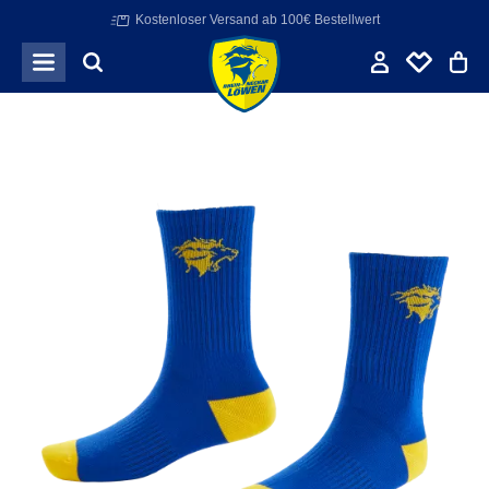
Kostenloser Versand ab 100€ Bestellwert
Zum Hauptinhalt springen
Bildergalerie überspringen