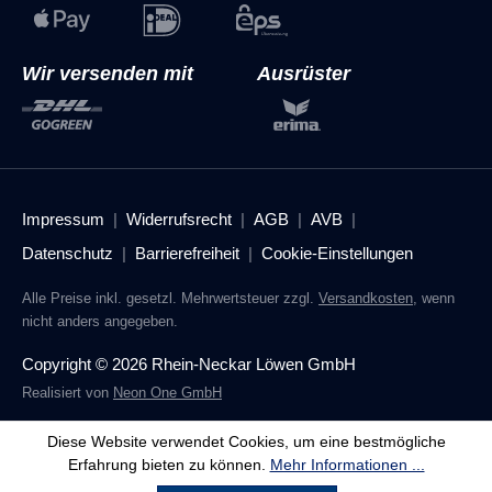
Wir versenden mit
Ausrüster
Impressum
Widerrufsrecht
AGB
AVB
Datenschutz
Barrierefreiheit
Cookie-Einstellungen
Alle Preise inkl. gesetzl. Mehrwertsteuer zzgl.
Versandkosten
, wenn
nicht anders angegeben.
Copyright © 2026 Rhein-Neckar Löwen GmbH
Realisiert von
Neon One GmbH
Diese Website verwendet Cookies, um eine bestmögliche
Erfahrung bieten zu können.
Mehr Informationen ...