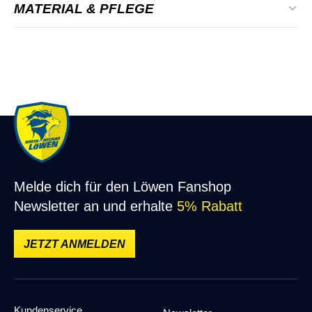
MATERIAL & PFLEGE
Farbe:
Blau, Gelb
Material: Baumwolle & Elasthan
Geschlecht:
Unisex
Material:
Baumwolle & Elasthan
Melde dich für den Löwen Fanshop
Newsletter an und erhalte
5% Rabatt
JETZT ANMELDEN
Kundenservice