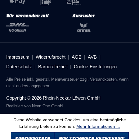
Wir versenden mit
Ausrüster
Impressum
Widerrufsrecht
AGB
AVB
Datenschutz
Barrierefreiheit
Cookie-Einstellungen
Alle Preise inkl. gesetzl. Mehrwertsteuer zzgl.
Versandkosten
, wenn
nicht anders angegeben.
Copyright © 2026 Rhein-Neckar Löwen GmbH
Realisiert von
Neon One GmbH
Diese Website verwendet Cookies, um eine bestmögliche
Erfahrung bieten zu können.
Mehr Informationen ...
KONFIGURIEREN
NUR TECHNISCH NOTWENDIGE