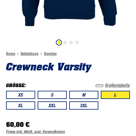
Home
Bekleidung
Hoodies
Crewneck Varsity
GRÖSSE:
Größentabelle
XS
S
M
L
XL
XXL
3XL
60,00 €
Preise inkl. MwSt. zzgl. Versandkosten