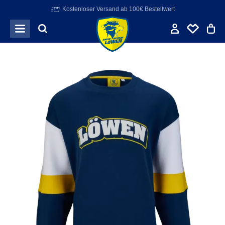
Kostenloser Versand ab 100€ Bestellwert
Zum Hauptinhalt springen
Bildergalerie überspringen