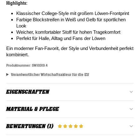
Highlights:
Klassischer College-Style mit großem Löwen-Frontprint
Farbige Blockstreifen in Weiß und Gelb für sportlichen
Look
Weicher, komfortabler Stoff für hohen Tragekomfort
Perfekt für Halle, Alltag und Fans der Löwen
Ein moderner Fan-Favorit, der Style und Verbundenheit perfekt
kombiniert.
Produktnummer:
SW10319.4
Verantwortlicher Wirtschaftsakteur für die EU
EIGENSCHAFTEN
Erwachsene
Alter:
MATERIAL & PFLEGE
Dunkelblau, Gelb, Weiß
Farbe:
Material: 60% Baumwolle, 40% Polyester
BEWERTUNGEN (1)
DURCHSCHNITTLICHE BEWERTUN
Herren, Unisex
Geschlecht:
bei 30°C waschen
60% Baumwolle, 40% Polyester
Material: