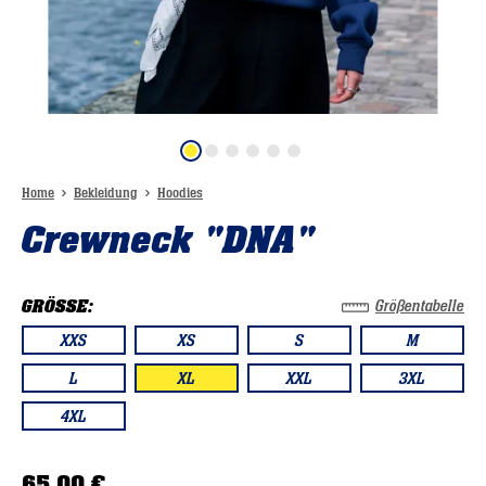
Home
Bekleidung
Hoodies
Crewneck "DNA"
GRÖSSE:
Größentabelle
XXS
XS
S
M
L
XL
XXL
3XL
4XL
65,00 €