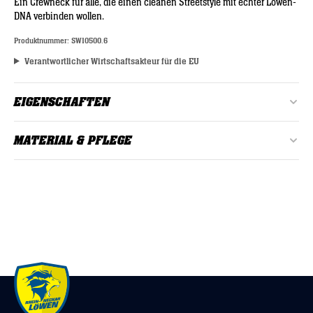
Ein Crewneck für alle, die einen cleanen Streetstyle mit echter Löwen-
DNA verbinden wollen.
Produktnummer:
SW10500.6
Verantwortlicher Wirtschaftsakteur für die EU
EIGENSCHAFTEN
Alter:
Erwachsene
MATERIAL & PFLEGE
Farbe:
Dunkelblau
Material: 60% Baumwolle, 40% Polyester
Geschlecht:
Unisex
bei 30°C waschen
Material:
60% Baumwolle, 40% Polyester
Nicht bleichen oder chemisch reinigen
Passform:
Relaxed
Keinen Trockner verwenden
Zertifizierung:
OEKO-TEX® STANDARD 100
Nicht weichspülen