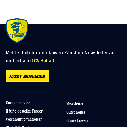
Nicht bleichen oder chemisch reinigen
Material:
44% Polyester, 32% Nylon, 19% Viskose, 5%
Elasthan
Keinen Trockner verwenden
Nicht weichspülen
Melde dich für den Löwen Fanshop Newsletter an
und erhalte
5% Rabatt
JETZT ANMELDEN
Kundenservice
Newsletter
Häufig gestellte Fragen
Gutscheine
Versandinformationen
Grüne Löwen