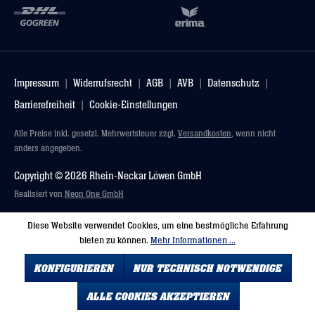
Impressum
Widerrufsrecht
AGB
AVB
Datenschutz
Barrierefreiheit
Cookie-Einstellungen
Alle Preise inkl. gesetzl. Mehrwertsteuer zzgl.
Versandkosten
, wenn nicht
anders angegeben.
Copyright © 2026 Rhein-Neckar Löwen GmbH
Realisiert von
Neon One GmbH
Diese Website verwendet Cookies, um eine bestmögliche Erfahrung
bieten zu können.
Mehr Informationen ...
KONFIGURIEREN
NUR TECHNISCH NOTWENDIGE
ALLE COOKIES AKZEPTIEREN