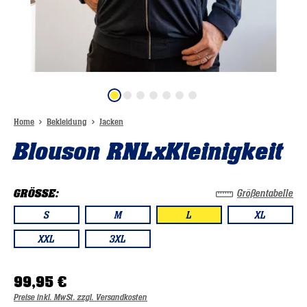
Home
Bekleidung
Jacken
Blouson RNLxKleinigkeit
GRÖSSE:
Größentabelle
S
M
L
XL
XXL
3XL
99,95 €
Preise inkl. MwSt. zzgl. Versandkosten