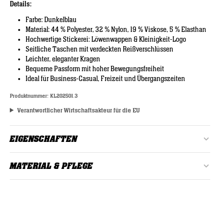
Details:
Farbe: Dunkelblau
Material: 44 % Polyester, 32 % Nylon, 19 % Viskose, 5 % Elasthan
Hochwertige Stickerei: Löwenwappen & Kleinigkeit-Logo
Seitliche Taschen mit verdeckten Reißverschlüssen
Leichter, eleganter Kragen
Bequeme Passform mit hoher Bewegungsfreiheit
Ideal für Business-Casual, Freizeit und Übergangszeiten
Produktnummer:
KL202501.3
Verantwortlicher Wirtschaftsakteur für die EU
EIGENSCHAFTEN
Alter:
Erwachsene
MATERIAL & PFLEGE
Farbe:
Dunkelblau
Material: 44% Polyester, 32% Nylon, 19% Viskose, 5% Elasthan
Geschlecht
Herren, Unisex
bei 30°C waschen
: