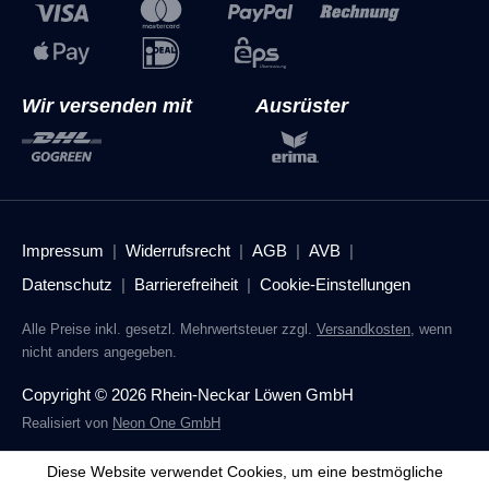
Wir versenden mit
Ausrüster
Impressum
Widerrufsrecht
AGB
AVB
Datenschutz
Barrierefreiheit
Cookie-Einstellungen
Alle Preise inkl. gesetzl. Mehrwertsteuer zzgl.
Versandkosten
, wenn
nicht anders angegeben.
Copyright © 2026 Rhein-Neckar Löwen GmbH
Realisiert von
Neon One GmbH
Diese Website verwendet Cookies, um eine bestmögliche