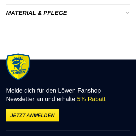
Alter:
Erwachsene
MATERIAL & PFLEGE
Farbe:
Dunkelblau, Gelb
Material: 100% Polyester
Geschlecht:
Herren, Unisex
bei 30°C waschen
Material:
100% Polyester
Nicht bleichen oder chemisch reinigen
Passform:
Normal
Keinen Trockner verwenden
Nicht bügeln
Nicht weichspülen
Melde dich für den Löwen Fanshop
Newsletter an und erhalte
5% Rabatt
JETZT ANMELDEN