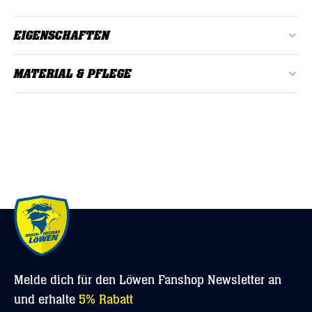
EIGENSCHAFTEN
Farbe:
Schwarz
MATERIAL & PFLEGE
Format:
37 x 49 x 14 cm, Hochformat
Material: 100% recyceltes Polyester
Geschlecht:
Unisex
Material:
100% recyceltes Polyester
Melde dich für den Löwen Fanshop Newsletter an
und erhalte
5% Rabatt